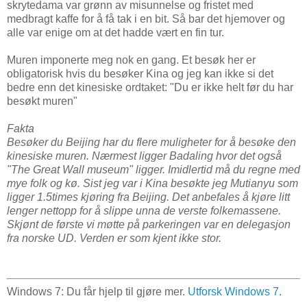
skrytedama var grønn av misunnelse og fristet med
medbragt kaffe for å få tak i en bit. Så bar det hjemover og
alle var enige om at det hadde vært en fin tur.
Muren imponerte meg nok en gang. Et besøk her er
obligatorisk hvis du besøker Kina og jeg kan ikke si det
bedre enn det kinesiske ordtaket: "Du er ikke helt før du har
besøkt muren"
Fakta
Besøker du Beijing har du flere muligheter for å besøke den
kinesiske muren. Nærmest ligger Badaling hvor det også
"The Great Wall museum" ligger. Imidlertid må du regne med
mye folk og kø. Sist jeg var i Kina besøkte jeg Mutianyu som
ligger 1.5times kjøring fra Beijing. Det anbefales å kjøre litt
lenger nettopp for å slippe unna de verste folkemassene.
Skjønt de første vi møtte på parkeringen var en delegasjon
fra norske UD. Verden er som kjent ikke stor.
Windows 7: Du får hjelp til gjøre mer.
Utforsk Windows 7.