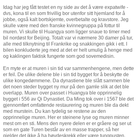
Idag har jeg fått testet en ny side av det å være expatwife -
dvs, kona til en som frivillig bor utenfor sitt hjemland for å
jobbe, også kalt bortskjemte, overbetalte og kravstore. Jeg
skulle være med den franske kvinnegruppa på fottur til
muren. Vi skulle til Huangya som ligger snaue to timer med
bil nordøst for Beijing. Totalt var vi nærmere 30 damer på tur,
alle med tilknytning til Frankrike og snakkingen gikk i ett. I
bilen konkluderte jeg med at det er helt umulig å henge med
og kaklingen faktisk fungerte som god sovemedisin.
En myte er at muren i sin tid var sammenhengene, men dette
er feil. De ulike delene ble i sin tid bygget for å beskytte de
ulike kongedømmene. Da dynastiene ble slått sammen ble
det noen steder bygget ny mur på den gamle slik at det ble
overlapp. Muren over passet i Huangya ble opprinnelig
bygget i 556 av Qi Dynastiet. Da Ming tok over i 1567 ble det
gjennomført omfattende restaurering og muren ble da dekt
med murstein. Du kan tydelig se restene av den
opprinnelige muren. Her er steinene lyse og muren minner
mest om en sti. Mens den nyere delen er er gråere og ser ut
som en gate Turen består av en masse trapper, så her
gjelder det ikke å ha høydeskrekk eller være tungpusten.