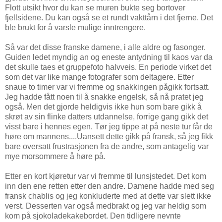
Flott utsikt hvor du kan se muren bukte seg bortover
fjellsidene. Du kan også se et rundt vakttårn i det fjerne. Det
ble brukt for å varsle mulige inntrengere.
Så var det disse franske damene, i alle aldre og fasonger.
Guiden ledet myndig an og eneste antydning til kaos var da
det skulle taes et gruppefoto halvveis. En periode virket det
som det var like mange fotografer som deltagere. Etter
snaue to timer var vi fremme og snakkingen pågikk fortsatt.
Jeg hadde fått noen til å snakke engelsk, så nå pratet jeg
også. Men det gjorde heldigvis ikke hun som bare gikk å
skrøt av sin flinke datters utdannelse, forrige gang gikk det
visst bare i hennes egen. Tør jeg tippe at på neste tur får de
høre om mannens....Uansett dette gikk på fransk, så jeg fikk
bare oversatt frustrasjonen fra de andre, som antagelig var
mye morsommere å høre på.
Etter en kort kjøretur var vi fremme til lunsjstedet. Det kom
inn den ene retten etter den andre. Damene hadde med seg
fransk chablis og jeg konkluderte med at dette var slett ikke
verst. Desserten var også medbrakt og jeg var heldig som
kom på sjokoladekakebordet. Den tidligere nevnte