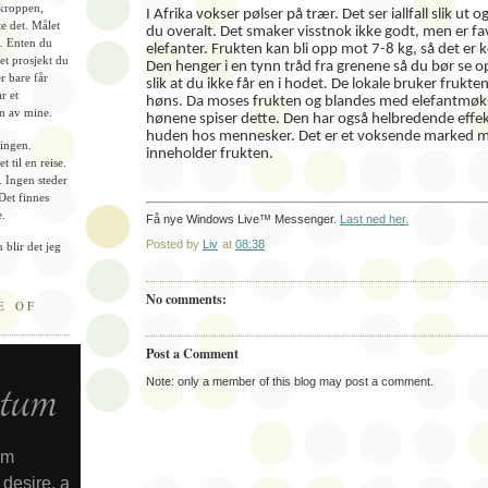
 kroppen,
I Afrika vokser pølser på trær.
Det ser iallfall slik ut 
te det. Målet
du overalt. Det smaker visstnok ikke godt, men er fav
. Enten du
elefanter. Frukten kan bli opp mot 7-8 kg, så det er
r et prosjekt du
Den henger i en tynn tråd fra grenene så du bør se o
r bare får
slik at du ikke får en i hodet. De lokale bruker frukten
r et
høns. Da moses frukten og blandes med elefantmøk
n av mine.
hønene spiser dette. Den har også helbredende effek
huden hos mennesker. Det er et voksende marked 
lingen.
inneholder frukten.
t til en reise.
. Ingen steder
 Det finnes
e.
Få nye Windows Live™ Messenger.
Last ned her.
Posted by
Liv
at
08:38
 blir det jeg
No comments:
E OF
Post a Comment
Note: only a member of this blog may post a comment.