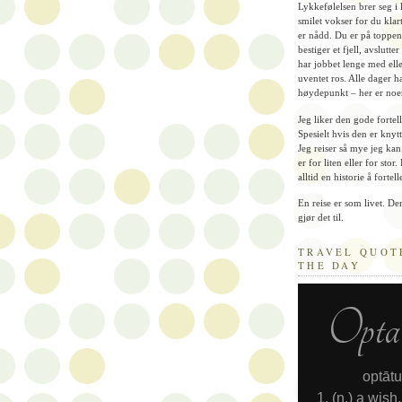
Lykkefølelsen brer seg i
smilet vokser for du klar
er nådd. Du er på toppen
bestiger et fjell, avslutte
har jobbet lenge med elle
uventet ros. Alle dager ha
høydepunkt – her er noe
Jeg liker den gode fortel
Spesielt hvis den er knytte
Jeg reiser så mye jeg kan
er for liten eller for stor.
alltid en historie å fortell
En reise er som livet. Den
gjør det til.
TRAVEL QUOT
THE DAY