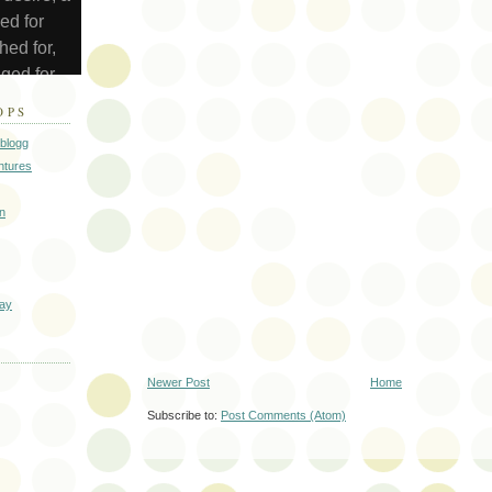
OPS
eblogg
ntures
n
day
Newer Post
Home
Subscribe to:
Post Comments (Atom)