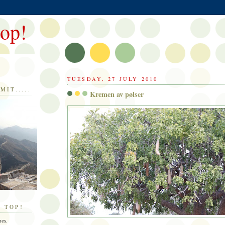
top!
TUESDAY, 27 JULY 2010
MIT.....
Kremen av pølser
 TOP!
nes.