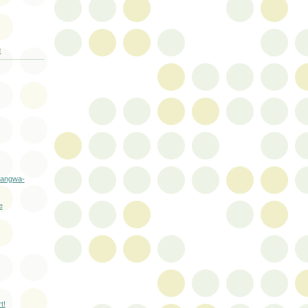
E
uangwa-
e
t!