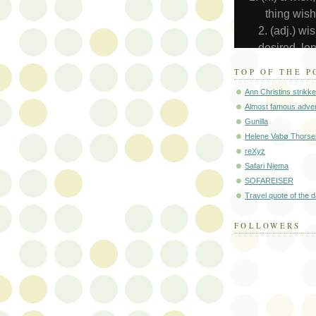
TOP OF THE P
Ann Christins strikk
Almost famous adve
Gunilla
Helene Vabø Thorse
reXyz
Safari Njema
SOFAREISER
Travel quote of the 
FOLLOWERS