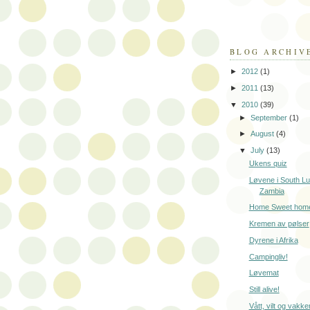
BLOG ARCHIV
►
2012
(1)
►
2011
(13)
▼
2010
(39)
►
September
(1)
►
August
(4)
▼
July
(13)
Ukens quiz
Løvene i South L
Zambia
Home Sweet hom
Kremen av pølser
Dyrene i Afrika
Campingliv!
Løvemat
Still alive!
Vått, vilt og vakker