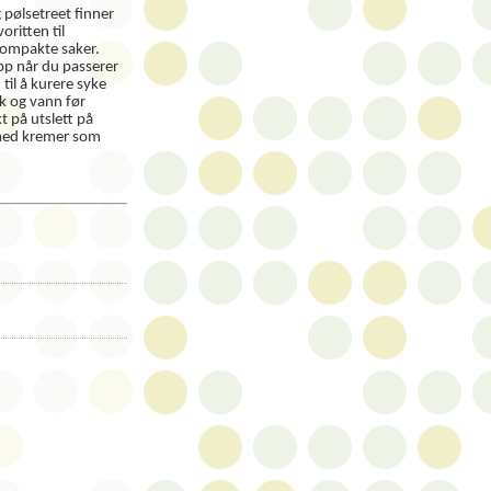
og pølsetreet finner
oritten til
 kompakte saker.
pp når du passerer
 til å kurere syke
k og vann før
t på utslett på
med kremer som