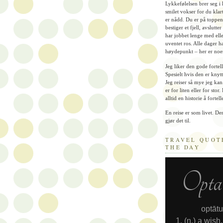
Lykkefølelsen brer seg i
smilet vokser for du klar
er nådd. Du er på toppen
bestiger et fjell, avslutte
har jobbet lenge med elle
uventet ros. Alle dager ha
høydepunkt – her er noe
Jeg liker den gode fortel
Spesielt hvis den er knytte
Jeg reiser så mye jeg kan
er for liten eller for stor.
alltid en historie å fortell
En reise er som livet. Den
gjør det til.
TRAVEL QUOT
THE DAY