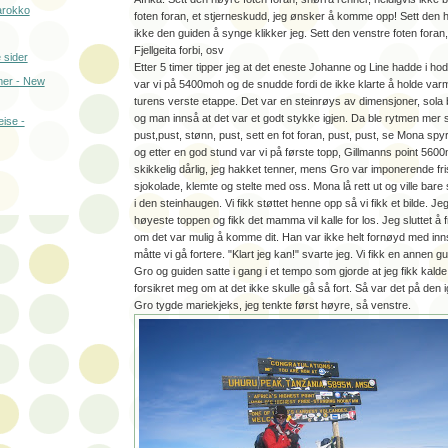
arokko
foten foran, et stjerneskudd, jeg ønsker å komme opp! Sett den hø
ikke den guiden å synge klikker jeg. Sett den venstre foten foran,
Fjellgeita forbi, osv
 sider
Etter 5 timer tipper jeg at det eneste Johanne og Line hadde i hod
er - New
var vi på 5400moh og de snudde fordi de ikke klarte å holde var
turens verste etappe. Det var en steinrøys av dimensjoner, sol
og man innså at det var et godt stykke igjen. Da ble rytmen mer se
eise -
pust,pust, stønn, pust, sett en fot foran, pust, pust, se Mona spyr,
og etter en god stund var vi på første topp, Gillmanns point 5600
skikkelig dårlig, jeg hakket tenner, mens Gro var imponerende fr
sjokolade, klemte og stelte med oss. Mona lå rett ut og ville bare 
i den steinhaugen. Vi fikk støttet henne opp så vi fikk et bilde. J
høyeste toppen og fikk det mamma vil kalle for los. Jeg sluttet å
om det var mulig å komme dit. Han var ikke helt fornøyd med inn
måtte vi gå fortere. "Klart jeg kan!" svarte jeg. Vi fikk en annen g
Gro og guiden satte i gang i et tempo som gjorde at jeg fikk kalde
forsikret meg om at det ikke skulle gå så fort. Så var det på den 
Gro tygde mariekjeks, jeg tenkte først høyre, så venstre.