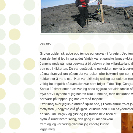
oss ned.
Gro og guiden skrudde opp tempo og forsvant i forveien. Jeg ten
klart det helt til jeg innså at det faktisk var et ganske langt stykke
Jentene nede på hytta begynte å bli bekymret for vi brukte lang 
sett oss i kikkerten. De var også sultne og kokken nektet å serve
så man kan vel lure på om det var sulten eller bekymringer som 
kokken for å møte oss. Han var skikkelig snill og bar sekken m
veldig lite engelsk så samtalen var som følger: ”You, Top, Congra
Snaue 12 timer etter start var jeg nede og juice har aldri smakt 
mye støv i øynene at jeg nesten ikke kunne se, men det kunne
har vært på toppen, jeg har vært på toppen!.
Etter lunsj hvor jeg ikke orket å spise noe, ( Hvem skulle tro at j
matlysten! ) begynte vi å gå igjen. Vi skulle ned 1000 høydemeter 
en snau mil.
Vi gikk og gikk og jeg trodde hele tiden at
hytta lå rundt neste sving, den gang ei, men vi kom
frem og jeg var veldig glad når jeg endelig kunne
legge meg.