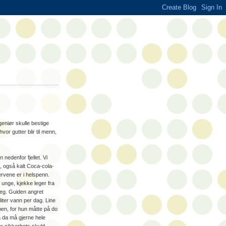
geniør skulle bestige
vor gutter blir til menn,
 nedenfor fjellet. Vi
, også kalt Coca-cola-
rvene er i helspenn.
 unge, kjekke leger fra
jeg. Guiden angret
liter vann per dag. Line
ppen, for hun måtte på do
a da må gjerne hele