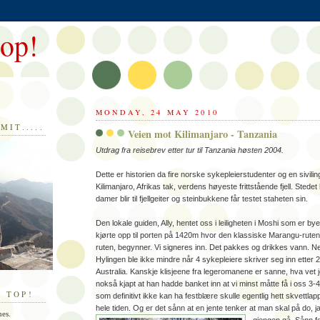
top!
MONDAY, 24 MAY 2010
MIT.....
Veien mot Kilimanjaro - Tanzania
Utdrag fra reisebrev etter tur til Tanzania høsten 2004.
Dette er historien da fire norske sykepleierstudenter og en sivilin
Kilimanjaro, Afrikas tak, verdens høyeste frittstående fjell. Stedet h
damer blir til fjellgeiter og steinbukkene får testet staheten sin.
Den lokale guiden, Ally, hentet oss i leiligheten i Moshi som er byen
kjørte opp til porten på 1420m hvor den klassiske Marangu-ruten
ruten, begynner. Vi signeres inn. Det pakkes og drikkes vann. Ne
Hylingen ble ikke mindre når 4 sykepleiere skriver seg inn etter 2
Australia. Kanskje klisjeene fra legeromanene er sanne, hva vet 
nokså kjapt at han hadde banket inn at vi minst måtte få i oss 3-4
 TOP!
som definitivt ikke kan ha festblære skulle egentlig hett skvettla
hele tiden. Og er det sånn at en jente tenker at man skal på do, j
nes.