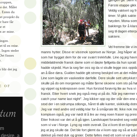
gjengen gå. Sånn fo
 kroppen,
Første etappe gik
te det. Målet
Veldig vakkert og f
. Enten du
timer. Vi gikk sakte
r et prosjekt du
høyden. Mona som 
r bare får
baklengs for å klar
r et
seg til dagen etterp
n av mine.
saktere.
lingen.
t til en reise.
Vel fremme ble vi i
. Ingen steder
manns hytter. Disse er visstnok sponset av Norge. Jeg håper at
 Det finnes
som har bygget dem for de var svært trekkfulle. Line og jeg ha
e.
middelaldrende fransk dame som vi døpte fjellgeita da hun sprat
hadde skjedd. Hun la seg før oss og da vi skulle legge oss oppdag
 blir det jeg
an å låse døra. Guiden hadde gitt streng beskjed om at det måtte 
Line som lagde en vaskeekte dørfelle. Dere skulle sett uttrykket ti
skulle på do om morgenen og måtte fjerne skoene som sto på h
E OF
og vippet og knitreposen over. Hun forstod forøvrig lite av hva v
fransk. Etter hvert snek jeg også meg ut på do. Når jeg nærmer m
catch your name last night". Jeg kikker opp og der står den ene 
stod der i en sidrumpa stilongs, håret til alle kanter, skikkelig do
Jeg var med andre ord veldig klar for å småprate litt. Ikke nok m
kompisen også, jeg var nødt til å lire av meg noen fraser og pre
Etter frokost var det ut å gå igjen. Landskapet forandret seg veldi
som vi var i Norge. Lyng og stein overalt. Da vi kom til en kjem
jeg at jeg skulle dø. Det ble fort glemt da vi kom opp og så at kok
dekket på med duk og greier. Dette føltes med ett som vi var på s