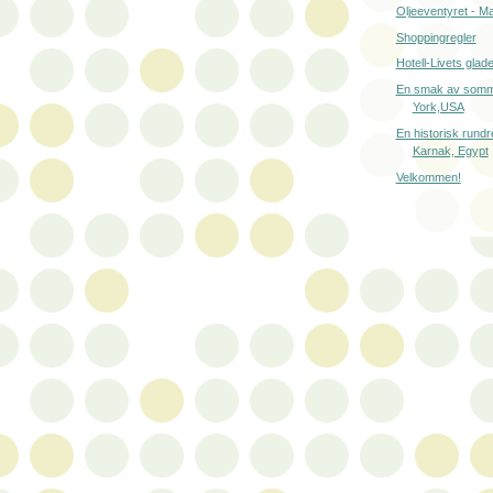
Oljeeventyret - M
Shoppingregler
Hotell-Livets glade
En smak av somm
York,USA
En historisk rundr
Karnak, Egypt
Velkommen!