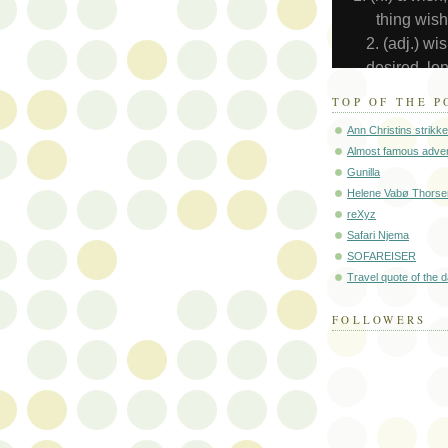
TOP OF THE P
Ann Christins strikk
Almost famous adve
Gunilla
Helene Vabø Thorse
reXyz
Safari Njema
SOFAREISER
Travel quote of the 
FOLLOWERS