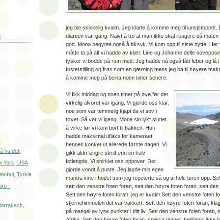
jeg ble skikkelig kvalm. Jeg klarte å komme meg til lunsjstoppet.
diareen var igang. Naivt å tro at man ikke skal reagere på maten ti
E
god. Mona begynte også å bli syk. Vi kom opp til siste hytte. Her v
måtte ta på alt vi hadde av klær. Line og Johanne delte sovepose t
tysker vi bodde på rom med. Jeg hadde nå også fått feber og lå 
fosterstilling og frøs som en gærning mens jeg ba til høyere makt
å komme meg på beina noen timer senere.
Vi fikk middag og noen timer på øye før det
virkelig alvoret var igang. Vi gjorde oss klar,
noe som var temmelig kjapt da vi sov i
tøyet. Så var vi igang. Mona sin lykt sluttet
å virke før vi kom bort til bakken. Hun
hadde maksimal uflaks for kameraet
!
hennes konket ut allerede første dagen. Vi
å ha det!
gikk aldri lengre skritt enn en halv
fotlengde. Vi snirklet oss oppover. Det
w York, USA
gjorde vondt å puste. Jeg lagde min egen
tanbul, Tyrkia
mantra inne i hodet som jeg repeterte så og si hele turen opp: Se
aro -
sett den venstre foten foran, sett den høyre foten foran, sett den
Sett den høyre foten foran, jeg er kvalm.Sett den venstre foten f
stjernehimmelen det var vakkert. Sett den høyre foten foran, kla
Marrakech,
på mangel av lyse punkter i ditt liv. Sett den venstre foten foran, s
Afrika. Sett den høyre foten foran, snørra renner, heldigvis ikke 