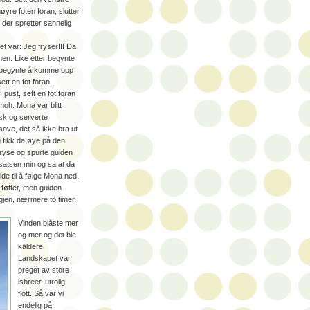
yre foten foran, slutter
 der spretter sannelig
et var: Jeg fryser!!! Da
men. Like etter begynte
a begynte å komme opp
tt en fot foran,
 pust, sett en fot foran
moh. Mona var blitt
isk og serverte
sove, det så ikke bra ut
eg fikk da øye på den
 fryse og spurte guiden
satsen min og sa at da
uide til å følge Mona ned.
 føtter, men guiden
igjen, nærmere to timer.
Vinden blåste mer
og mer og det ble
kaldere.
Landskapet var
preget av store
isbreer, utrolig
flott. Så var vi
endelig på