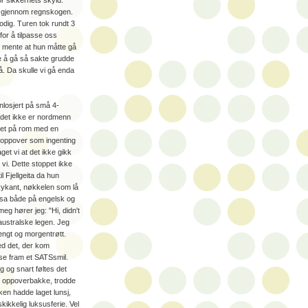
r sikkerhets skyld.
k gjennom regnskogen.
rodig. Turen tok rundt 3
 for å tilpasse oss
mente at hun måtte gå
e å gå så sakte grudde
å. Da skulle vi gå enda
nnlosjert på små 4-
 det ikke er nordmenn
vnet på rom med en
t oppover som ingenting
et vi at det ikke gikk
vi. Dette stoppet ikke
l Fjellgeita da hun
øykant, nøkkelen som lå
i sa både på engelsk og
eg hører jeg: "Hi, didn't
australske legen. Jeg
trengt og morgentrøtt.
ed det, der kom
sse fram et SATSsmil.
g og snart føltes det
pe oppoverbakke, trodde
ken hadde laget lunsj,
kikkelig luksusferie. Vel