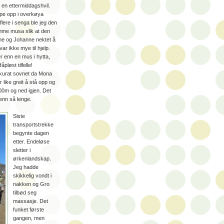
 en ettermiddagshvil.
ppe opp i overkøya
 flere i senga ble jeg den
mme musa slik at den
ine og Johanne nektet å
r ikke mye til hjelp.
r enn en mus i hytta,
løst tilfelle!
akkurat sovnet da Mona
 like greit å stå opp og
000m og ned igjen. Det
 enn så lenge.
Siste
transportstrekke
begynte dagen
etter. Endeløse
sletter i
ørkenlandskap.
Jeg hadde
skikkelig vondt i
nakken og Gro
tilbød seg
massasje. Det
funket første
gangen, men