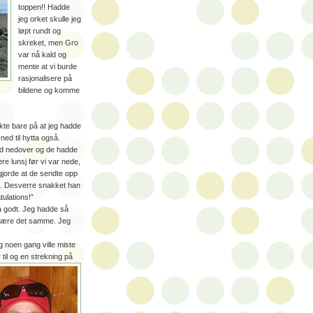
toppen!! Hadde
jeg orket skulle jeg
løpt rundt og
skreket, men Gro
var nå kald og
mente at vi burde
rasjonalisere på
bildene og komme
kte bare på at jeg hadde
 ned til hytta også.
tid nedover og de hadde
re lunsj før vi var nede,
gjorde at de sendte opp
in. Desverre snakket han
tulations!”
så godt. Jeg hadde så
 være det samme. Jeg
eg noen gang ville miste
til og en strekning på