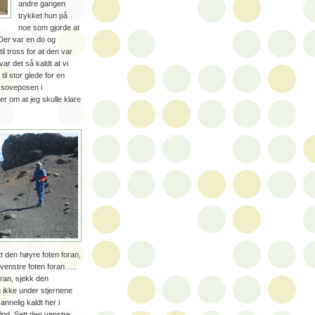
andre gangen
trykket hun på
noe som gjorde at
 Der var en do og
l tross for at den var
ar det så kaldt at vi
il stor glede for en
i soveposen i
er om at jeg skulle klare
tt den høyre foten foran,
 venstre foten foran…..
oran, sjekk den
g ikke under stjernene
annelig kaldt her i
blod. Sett den venstre