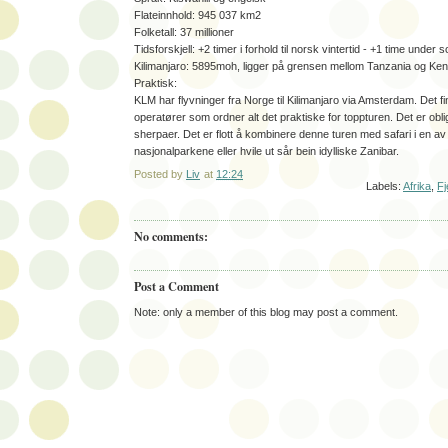
Flateinnhold: 945 037 km2
Folketall: 37 millioner
Tidsforskjell: +2 timer i forhold til norsk vintertid - +1 time unde
Kilimanjaro: 5895moh, ligger på grensen mellom Tanzania og Ke
Praktisk:
KLM har flyvninger fra Norge til Kilimanjaro via Amsterdam. Det f
operatører som ordner alt det praktiske for toppturen. Det er obl
sherpaer. Det er flott å kombinere denne turen med safari i en a
nasjonalparkene eller hvile ut sår bein idylliske Zanibar.
Posted by
Liv
at
12:24
Labels:
Afrika
,
Fj
No comments:
Post a Comment
Note: only a member of this blog may post a comment.