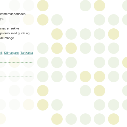
r sommertidsperioden
nya
innes en rekke
igatorisk med guide og
v de mange
ell
,
Kilimanjaro
,
Tanzania