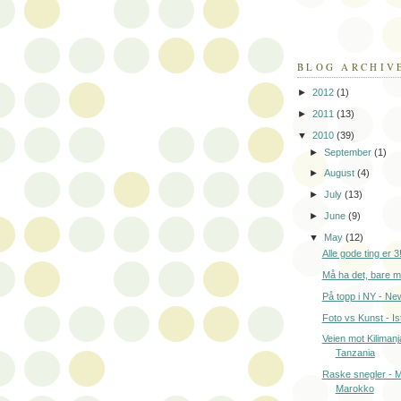
BLOG ARCHIV
►
2012
(1)
►
2011
(13)
▼
2010
(39)
►
September
(1)
►
August
(4)
►
July
(13)
►
June
(9)
▼
May
(12)
Alle gode ting er 3
Må ha det, bare m
På topp i NY - Ne
Foto vs Kunst - Is
Veien mot Kilimanj
Tanzania
Raske snegler - 
Marokko