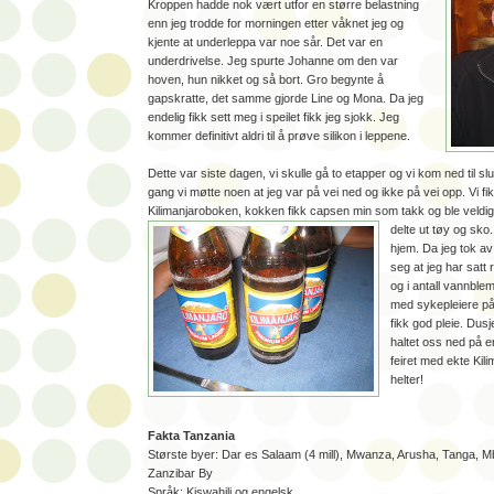
Kroppen hadde nok vært utfor en større belastning
enn jeg trodde for morningen etter våknet jeg og
kjente at underleppa var noe sår. Det var en
underdrivelse. Jeg spurte Johanne om den var
hoven, hun nikket og så bort. Gro begynte å
gapskratte, det samme gjorde Line og Mona. Da jeg
endelig fikk sett meg i speilet fikk jeg sjokk. Jeg
kommer definitivt aldri til å prøve silikon i leppene.
Dette var siste dagen, vi skulle gå to etapper og vi kom ned til sl
gang vi møtte noen at jeg var på vei ned og ikke på vei opp. Vi fi
Kilimanjaroboken, kokken fikk capsen min som takk og ble veldi
delte ut tøy og sko
hjem. Da jeg tok a
seg at jeg har satt 
og i antall vannble
med sykepleiere på t
fikk god pleie. Dus
haltet oss ned på e
feiret med ekte Kili
helter!
Fakta Tanzania
Største byer: Dar es Salaam (4 mill), Mwanza, Arusha, Tanga, M
Zanzibar By
Språk: Kiswahili og engelsk