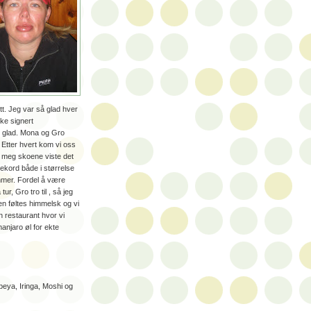
utt. Jeg var så glad hver
kke signert
g glad. Mona og Gro
.
Etter hvert kom vi oss
v meg skoene viste det
rekord både i størrelse
mmer. Fordel å være
ur, Gro tro til , så jeg
jen føltes himmelsk og vi
n restaurant hvor vi
manjaro øl for ekte
beya, Iringa, Moshi og