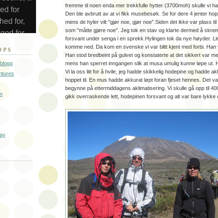
fremme til noen enda mer trekkfulle hytter (3700moh) skulle vi ha
Den ble avbrutt av at vi fikk musebesøk. Se for dere 4 jenter ho
mens de hyler vilt "gjør noe, gjør noe".Siden det ikke var plass til
som "måtte gjøre noe". Jeg tok en stav og klarte dermed å skre
forsvant under senga i en sprekk.Hylingen tok da nye høyder. L
komme ned. Da kom en svenske vi var blitt kjent med forbi. Han va
OPS
Han stod bredbeint på gulvet og konstaterte at det sikkert var me
eblogg
mens han sperret inngangen slik at musa umulig kunne løpe ut. Håp
Vi la oss litt for å hvile, jeg hadde skikkelig hodepine og hadde 
ntures
hoppet til. En mus hadde akkurat løpt foran fjeset hennes. Det var
begynne på ettermiddagens aklimatisering. Vi skulle gå opp til 4
n
gikk overraskende lett, hodepinen forsvant og alt var bare lykke
day